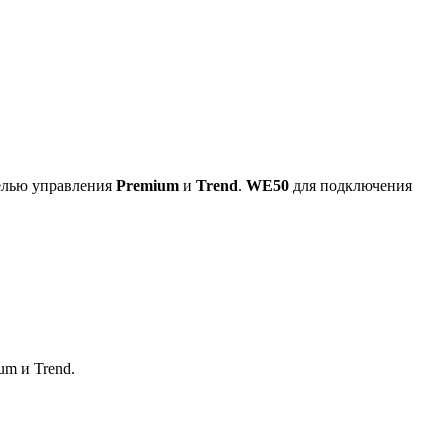
елью управления
Premium
и
Trend
.
WE50
для подключения
m и Trend.