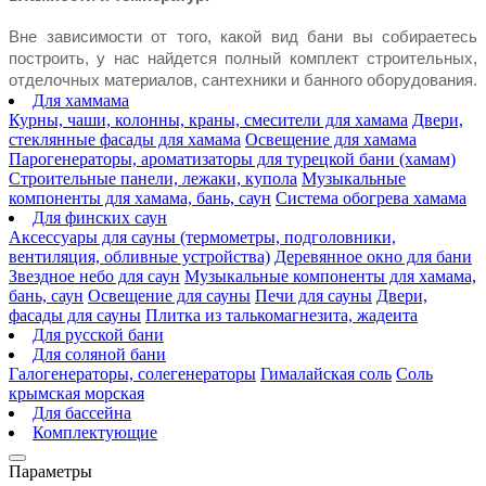
Вне зависимости от того, какой вид бани вы собираетесь 
построить, у нас найдется полный комплект строительных, 
отделочных материалов, сантехники и банного оборудования.
Для хаммама
Курны, чаши, колонны, краны, смесители для хамама
Двери,
стеклянные фасады для хамама
Освещение для хамама
Парогенераторы, ароматизаторы для турецкой бани (хамам)
Строительные панели, лежаки, купола
Музыкальные
компоненты для хамама, бань, саун
Система обогрева хамама
Для финских саун
Аксессуары для сауны (термометры, подголовники,
вентиляция, обливные устройства)
Деревянное окно для бани
Звездное небо для саун
Музыкальные компоненты для хамама,
бань, саун
Освещение для сауны
Печи для сауны
Двери,
фасады для сауны
Плитка из талькомагнезита, жадеита
Для русской бани
Для соляной бани
Галогенераторы, солегенераторы
Гималайская соль
Соль
крымская морская
Для бассейна
Комплектующие
Параметры