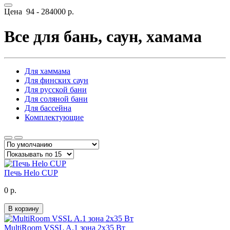
Цена
94
-
284000
р.
Все для бань, саун, хамама
Для хаммама
Для финских саун
Для русской бани
Для соляной бани
Для бассейна
Комплектующие
Печь Helo CUP
0 р.
В корзину
MultiRoom VSSL А.1 зона 2х35 Вт